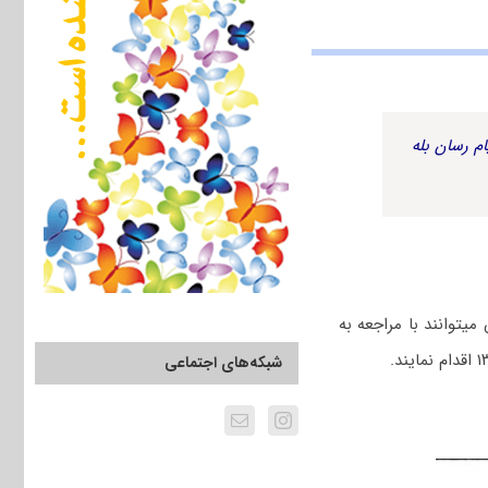
م رسان بله
به گزارش پی اچ دی تست، دفترچه سؤالات و پاسخنامه آزمون فوق به شرح زیر است. داوطلبان می‎توانند با مراجعه به
شبکه‌های اجتماعی