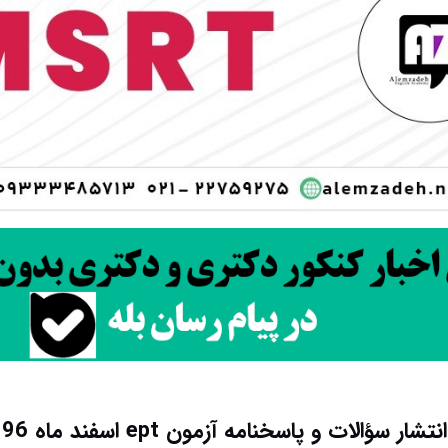
انتشار سؤالات و پاسخنامه آزمون ept اسفند ماه 96