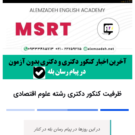
ظرفیت کنکور دکتری رشته ﻋﻠﻮم اﻗﺘﺼﺎدی
در این روزها در پیام رسان بله در کنار