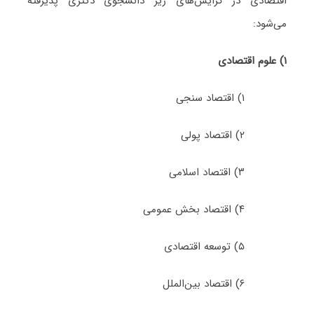
اﻗﺘﺼﺎدی در گرایش‌های زیر دانشجوی دکتری پذیرفته
می‌شود:
۱) علوم اقتصادی
۱) اﻗﺘﺼﺎد سنجی
۲) اﻗﺘﺼﺎد پولی
۳) اﻗﺘﺼﺎد اسلامی
۴) اﻗﺘﺼﺎد ﺑﺨﺶ ﻋﻤﻮمی
۵) ﺗﻮﺳﻌﻪ اﻗﺘﺼﺎدی
۶) اﻗﺘﺼﺎد ﺑﻴﻦاﻟﻤﻠﻞ