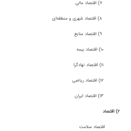
۷) اﻗﺘﺼﺎد ﻣﺎلی
۸) اﻗﺘﺼﺎد ﺷﻬﺮی و ﻣﻨﻄﻘﻪای
۹) اﻗﺘﺼﺎد ﻣﻨﺎﺑﻊ
۱۰) اقتصاد بیمه
۱۱) اقتصاد نهادگرا
۱۲) اقتصاد ریاضی
۱۳) اقتصاد ایران
۲) اﻗﺘﺼﺎد
اﻗﺘﺼﺎد ﺳﻼﻣﺖ