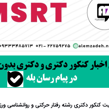
ت کنکور دکتری رشته رﻓﺘﺎر ﺣﺮکتی و روانشناسی ور