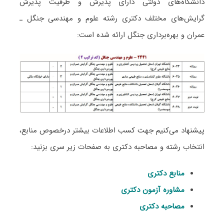
دانشگاه‌های دولتی دارای پذیرش و ظرفیت پذیرش
گرایش‌های مختلف دکتری رشته ﻋﻠﻮم و ﻣﻬﻨﺪسی ﺟﻨﮕﻞ ـ
ﻋﻤﺮان و ﺑﻬﺮهﺑﺮداری ﺟﻨﮕﻞ ارائه شده است:
پیشنهاد می‌کنیم جهت کسب اطلاعات بیشتر درخصوص منابع،
انتخاب رشته و مصاحبه دکتری به صفحات زیر سری بزنید:
منابع دکتری
مشاوره آزمون دکتری
مصاحبه دکتری