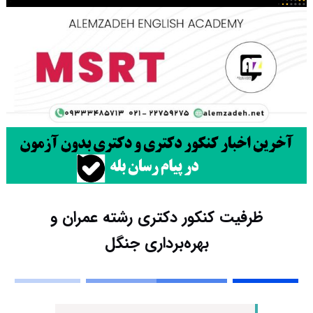
ظرفیت کنکور دکتری رشته ﻋﻤﺮان و
ﺑﻬﺮهﺑﺮداری ﺟﻨﮕﻞ