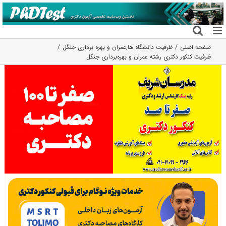
فتن
ه
حتوا
صفحه اصلی
ظرفیت دانشگاه ها
,
عمران و بهره برداری جنگل
ظرفیت کنکور دکتری رشته ﻋﻤﺮان و ﺑﻬﺮهﺑﺮداری ﺟﻨﮕﻞ