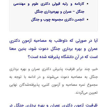
کارنامه و رتبه قبولی دکتری علوم و مهندسی
جنگل – عمران و بهره‌برداری جنگل
انجمن دکتری مجموعه چوب و جنگل
آیا در صورتی که داوطلب به مصاحبه آزمون دکتری
ﻋﻤﺮان و ﺑﻬﺮه ﺑﺮداری ﺟﻨﮕﻞ دعوت شود، بدین معنا
است که در آن دانشگاه پذیرفته شده است؟
خیر، چند برابر ظرفیت پذیرش دکتری ﻋﻤﺮان و ﺑﻬﺮه ﺑﺮداری
ﺟﻨﮕﻞ به مصاحبه دعوت می‌شوند و در ادامه با توجه به
مجموع نمره مصاحبه و آزمون کتبی، پذیرفته‌شدگان نهایی
تعیین می‌گردند.
ظرفیت آزمون دکتری ﻋﻤﺮان و ﺑﻬﺮه ﺑﺮداری ﺟﻨﮕﻞ در