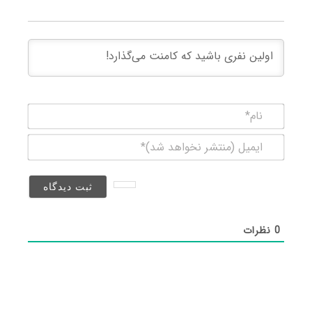
نام*
ایمیل
(منتشر
نخواهد
شد)*
0
نظرات