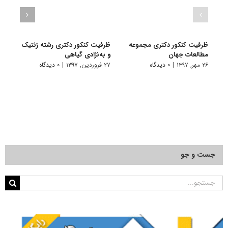
ظرفیت کنکور دکتری ﻣﺠﻤﻮﻋﻪ
ظرفیت کنکور دکتری رشته ژنتیک
ظرفی
مطالعات جهان
و ﺑﻪﻧﮋادی ﮔﻴﺎهی
بیوﺗ
۲۶ مهر, ۱۳۹۷
|
۰ دیدگاه
۲۷ فروردین, ۱۳۹۷
|
۰ دیدگاه
۲۷ فروردین, ۱۳۹۷
جست و جو
جستجو
برای: