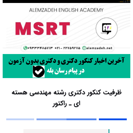
ظرفیت کنکور دکتری رشته مهندسی هسته
ای ـ راﻛﺘﻮر