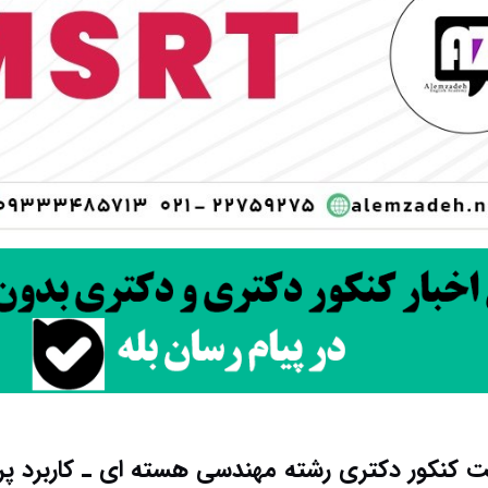
 کنکور دکتری رشته مهندسی هسته ای ـ ﻛﺎرﺑﺮد ﭘﺮ