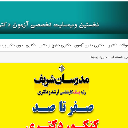
والات دکتری
دکتری بدون آزمون
دکتری خارج از کشور
دکتری بدون کنکور پرد
 هسته ای ـ ﻛﺎرﺑﺮد ﭘﺮﺗﻮﻫﺎ