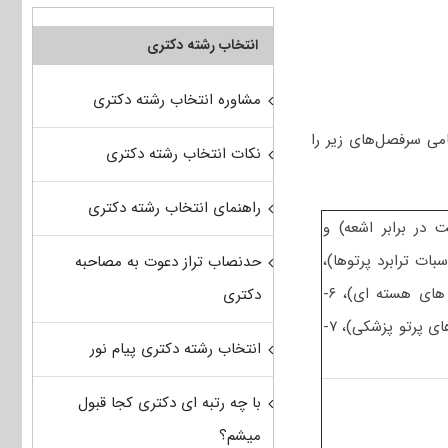
انتخاب رشته دکتری
مشاوره انتخاب رشته دکتری
می سرفصل‌های زیر را
نکات انتخاب رشته دکتری
راهنمای انتخاب رشته دکتری
در سطح کارشناسی شامل ۲- (حفاظت در برابر اشعه) و
، ۴- (آشکارسازی، محاسبات ترابرد پرتوها)،
حدنصاب تراز دعوت به مصاحبه
۵- (محاسبات عددی پیشرفته – فیزیک راکتور – تکنولوژی نیروگاه های هسته ای)، ۶-
دکتری
(رادیوایزوتوپ ها و کاربرد آنها – آشکارسازی و دوزیمتری – دستگاه های پرتو پزشکی)، ۷-
انتخاب رشته دکتری پیام نور
با چه رتبه ای دکتری کجا قبول
میشم؟