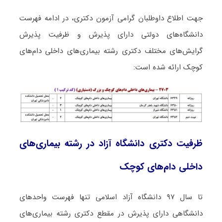
جهت اطلاع داوطلبان گرامی آزمون دکتری، در ادامه فهرست
دانشگاه‌های دولتی دارای پذیرش و ظرفیت پذیرش
گرایش‌های مختلف دکتری رشته ﺑﻴﻤﺎریﻫﺎی داخلی دامﻫﺎی
ﻛﻮچک ارائه شده است:
ظرفیت دکتری دانشگاه آزاد در رشته ﺑﻴﻤﺎریﻫﺎی
داخلی دامﻫﺎی ﻛﻮچک
تا سال ۹۷ دانشگاه آزاد اسلامی تنها فهرست واحدهای
دانشگاهی دارای پذیرش در مقطع دکتری رشته ﺑﻴﻤﺎریﻫﺎی