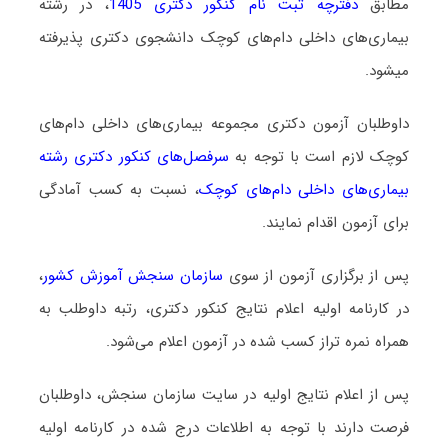
مطابق
دفترچه ثبت نام کنکور دکتری 1405
، در رشته
ﺑﻴﻤﺎریﻫﺎی داخلی دامﻫﺎی ﻛﻮچک دانشجوی دکتری پذیرفته
میشود.
داوطلبان آزمون دکتری مجموعه ﺑﻴﻤﺎریﻫﺎی داخلی دامﻫﺎی
ﻛﻮچک لازم است با توجه به
سرفصل‌های کنکور دکتری رشته
ﺑﻴﻤﺎریﻫﺎی داخلی دامﻫﺎی ﻛﻮچک
، نسبت به کسب آمادگی
برای آزمون اقدام نمایند.
پس از برگزاری آزمون از سوی
سازمان سنجش آموزش کشور
،
در کارنامه اولیه اعلام نتایج کنکور دکتری، رتبه داوطلب به
همراه نمره تراز کسب شده در آزمون اعلام می‌شود.
پس از اعلام نتایج اولیه در سایت سازمان سنجش، داوطلبان
فرصت دارند با توجه به اطلاعات درج شده در کارنامه اولیه