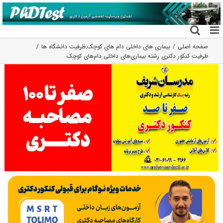
فتن
ه
حتوا
صفحه اصلی
بیماری های داخلی دام های کوچک
,
ظرفیت دانشگاه ها
ظرفیت کنکور دکتری رشته ﺑﻴﻤﺎریﻫﺎی داخلی دامﻫﺎی ﻛﻮچک