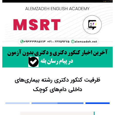
ظرفیت کنکور دکتری رشته ﺑﻴﻤﺎریﻫﺎی
داخلی دامﻫﺎی ﻛﻮچک