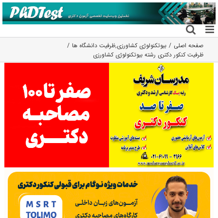
فتن
ه
حتوا
صفحه اصلی
بیوتکنولوژی کشاورزی
,
ظرفیت دانشگاه ها
ظرفیت کنکور دکتری رشته بیوﺗﻜﻨﻮﻟﻮژی ﻛﺸﺎورزی