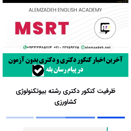
ظرفیت کنکور دکتری رشته بیوﺗﻜﻨﻮﻟﻮژی
ﻛﺸﺎورزی