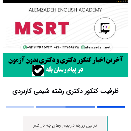
ظرفیت کنکور دکتری رشته شیمی ﻛﺎرﺑﺮدی
در این روزها در پیام رسان بله در کنار