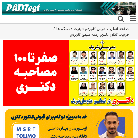
فتن
ه
حتوا
صفحه اصلی
شیمی کاربردی
,
ظرفیت دانشگاه ها
ظرفیت کنکور دکتری رشته شیمی ﻛﺎرﺑﺮدی