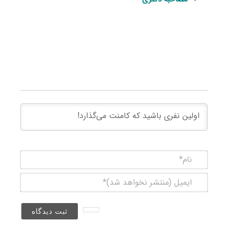
نام*
ایمیل
(منتشر
نخواهد
شد)*