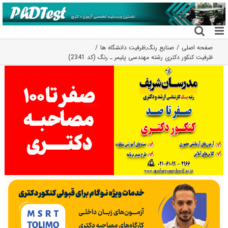
فتن
ه
حتوا
صفحه اصلی
صنایع رنگ
,
ظرفیت دانشگاه ها
ظرفیت کنکور دکتری رشته ﻣﻬﻨﺪسی پلیمر ـ رﻧﮓ (کد 2341)