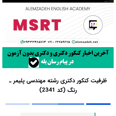
ظرفیت کنکور دکتری رشته ﻣﻬﻨﺪسی پلیمر ـ
رﻧﮓ (کد 2341)