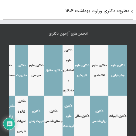
دفترچه دکتری وزارت بهداشت ۱۴۰۴
انجمن‌های آزمون دکتری
دکتری
علوم
دکتری علوم
دکتری علوم
دکتری علوم
دکتری علوم
دکتری
دکتری
اجتماعی
دکتری حقوق
جغرافیایی
اقتصادی
تاریخی
سیاسی
مدیریت
حسابداری
و
مددکاری
دکتری
دکتری
دکتری زبان
دکتری
دکتری
دکتری
زبان و
دکتری الهیات
دکتری مالی
علوم
و ادبیات
روان‌شناسی
باستان‌شناسی
تربیت بدنی
ادبیات
ارتباطات
عرب
فارسی