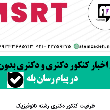
ظرفیت کنکور دکتری رشته ﻧﺎﻧﻮﻓﻴﺰیک