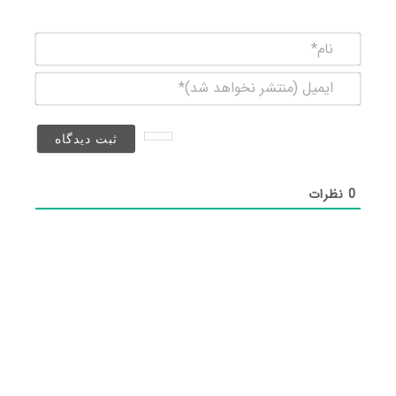
نام*
ایمیل
(منتشر
نخواهد
شد)*
0
نظرات