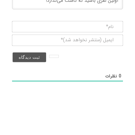
نام*
ایمیل
(منتشر
نخواهد
شد)*
0
نظرات