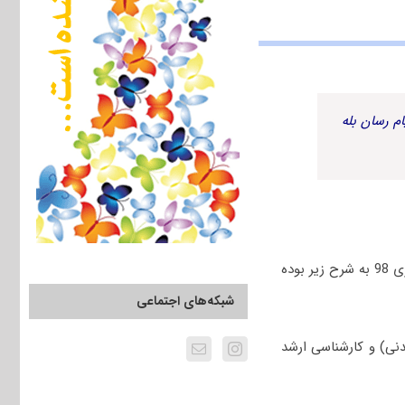
م رسان بله
عناوین دروس امتحانی مجموعه علوم ورزشی – رفتار حرکتی و روان‌شناسی ورزشی در آزمون دکتری 98 به شرح زیر بوده
شبکه‌های اجتماعی
نی) و کارشناسی ارشد