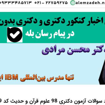
لات آزمون دکتری 98 علوم قرآن و حدیث کد 2129