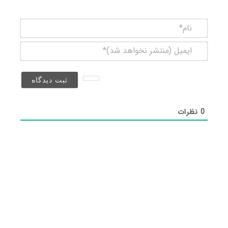
نام*
ایمیل
(منتشر
نخواهد
شد)*
0
نظرات