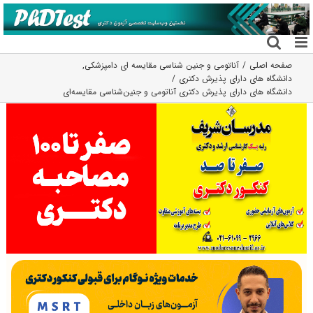
فتن
ه
حتوا
صفحه اصلی
آناتومی و جنین شناسی مقایسه ای دامپزشکی
,
دانشگاه های دارای پذیرش دکتری
دانشگاه های دارای پذیرش دکتری آﻧﺎﺗﻮمی و ﺟﻨﻴﻦﺷﻨﺎسی ﻣﻘﺎﻳﺴﻪای