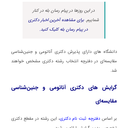
در این روزها در پیام رسان بله در کنار
شماییم.
برای مشاهده آخرین اخبار دکتری
در پیام رسان بله کلیک کنید.
دانشگاه های دارای پذیرش دکتری آﻧﺎﺗﻮمی و ﺟﻨﻴﻦﺷﻨﺎسی
ﻣﻘﺎﻳﺴﻪای در دفترچه انتخاب رشته دکتری مشخص خواهند
شد.
گرایش های دکتری آﻧﺎﺗﻮمی و ﺟﻨﻴﻦﺷﻨﺎسی
ﻣﻘﺎﻳﺴﻪای
بر اساس
دفترچه ثبت نام دکتری
، این رشته در مقطع دکتری
تخصصی بدون گرایش ارائه می‌شود.