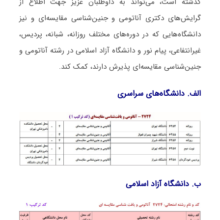
گذشته است، می‌تواند به داوطلبان عزیز جهت اطلاع از
گرایش‌های دکتری آﻧﺎﺗﻮمی و ﺟﻨﻴﻦﺷﻨﺎسی ﻣﻘﺎﻳﺴﻪای و نیز
دانشگاه‌هایی که در دوره‌های مختلف روزانه، شبانه، پردیس،
غیرانتفاعی، پیام نور و دانشگاه آزاد اﺳﻼمی در رشته آﻧﺎﺗﻮمی و
ﺟﻨﻴﻦﺷﻨﺎسی ﻣﻘﺎﻳﺴﻪای پذیرش دارند، کمک کند.
الف. دانشگاه‌های سراسری
ب. دانشگاه آزاد اﺳﻼمی