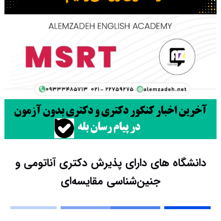
دانشگاه های دارای پذیرش دکتری آﻧﺎﺗﻮمی و
ﺟﻨﻴﻦﺷﻨﺎسی ﻣﻘﺎﻳﺴﻪای