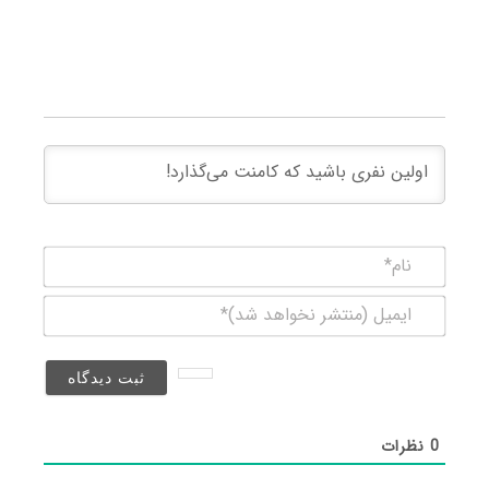
نام*
ایمیل
(منتشر
نخواهد
شد)*
0
نظرات