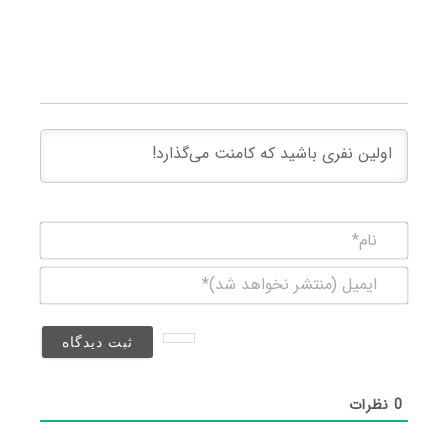
نام*
ایمیل
(منتشر
نخواهد
شد)*
0
نظرات