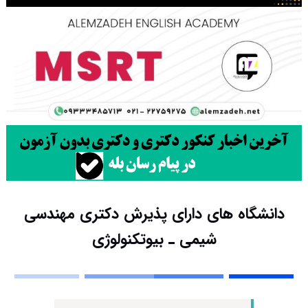
دانشگاه های دارای پذیرش دکتری مهندسی
شیمی ـ ﺑﻴﻮﺗﻜﻨﻮﻟﻮژی