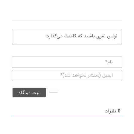
نام*
ایمیل
(منتشر
نخواهد
شد)*
0
نظرات