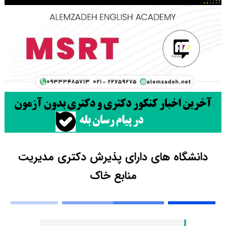
دانشگاه های دارای پذیرش دکتری مدیریت
ﻣﻨﺎﺑﻊ ﺧﺎک