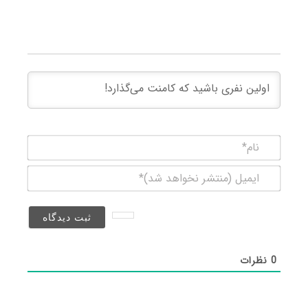
نام*
ایمیل
(منتشر
نخواهد
شد)*
0
نظرات