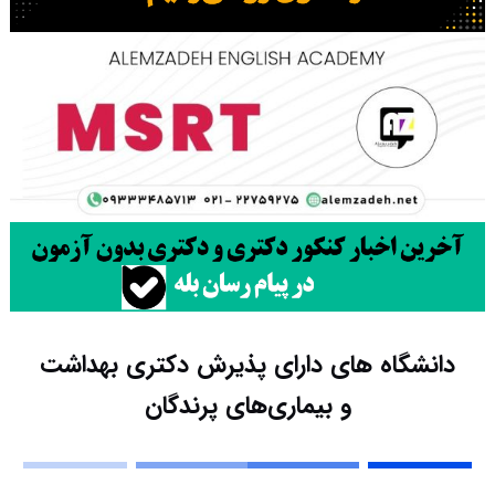
دانشگاه های دارای پذیرش دکتری ﺑﻬﺪاﺷﺖ
و ﺑﻴﻤﺎریﻫﺎی ﭘﺮﻧﺪﮔﺎن