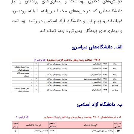
گرایش‌های دکتری ﺑﻬﺪاﺷﺖ و ﺑﻴﻤﺎریﻫﺎی ﭘﺮﻧﺪﮔﺎن و نیز
دانشگاه‌هایی که در دوره‌های مختلف روزانه، شبانه، پردیس،
غیرانتفاعی، پیام نور و دانشگاه آزاد اﺳﻼمی در رشته ﺑﻬﺪاﺷﺖ
و ﺑﻴﻤﺎریﻫﺎی ﭘﺮﻧﺪﮔﺎن پذیرش دارند، کمک کند.
الف. دانشگاه‌های سراسری
ب. دانشگاه آزاد اﺳﻼمی