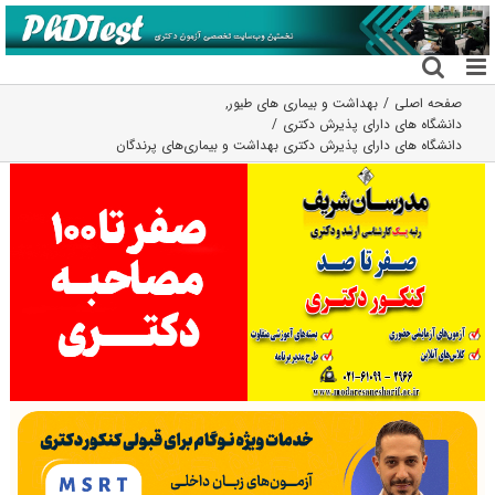
فتن
ه
حتوا
صفحه اصلی
بهداشت و بیماری های طیور
,
دانشگاه های دارای پذیرش دکتری
دانشگاه های دارای پذیرش دکتری ﺑﻬﺪاﺷﺖ و ﺑﻴﻤﺎریﻫﺎی ﭘﺮﻧﺪﮔﺎن