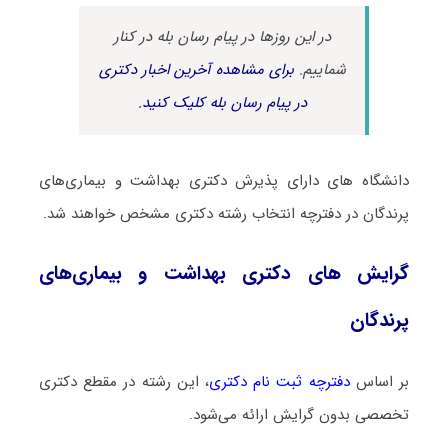
در این روزها در پیام رسان بله در کنار
شماییم.
برای مشاهده آخرین اخبار دکتری
در پیام رسان بله کلیک کنید.
دانشگاه های دارای پذیرش دکتری ﺑﻬﺪاﺷﺖ و ﺑﻴﻤﺎریﻫﺎی
ﭘﺮﻧﺪﮔﺎن در دفترچه انتخاب رشته دکتری مشخص خواهند شد.
گرایش های دکتری ﺑﻬﺪاﺷﺖ و ﺑﻴﻤﺎریﻫﺎی
ﭘﺮﻧﺪﮔﺎن
بر اساس
دفترچه ثبت نام دکتری
، این رشته در مقطع دکتری
تخصصی بدون گرایش ارائه می‌شود.