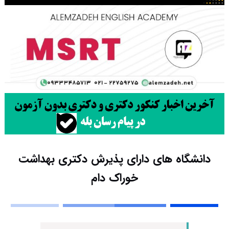
دانشگاه های دارای پذیرش دکتری ﺑﻬﺪاﺷﺖ
ﺧﻮراک دام