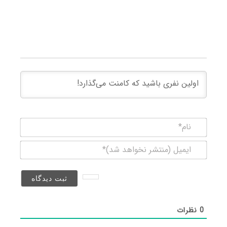
نام*
ایمیل
(منتشر
نخواهد
شد)*
0
نظرات