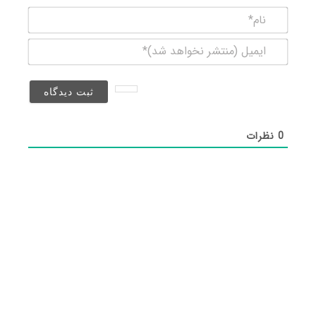
نام*
ایمیل
(منتشر
نخواهد
شد)*
0
نظرات