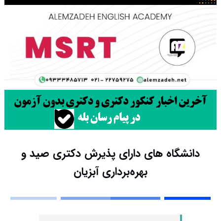
دانشگاه های دارای پذیرش دکتری صید و
ﺑﻬﺮهﺑﺮداری آﺑﺰیان