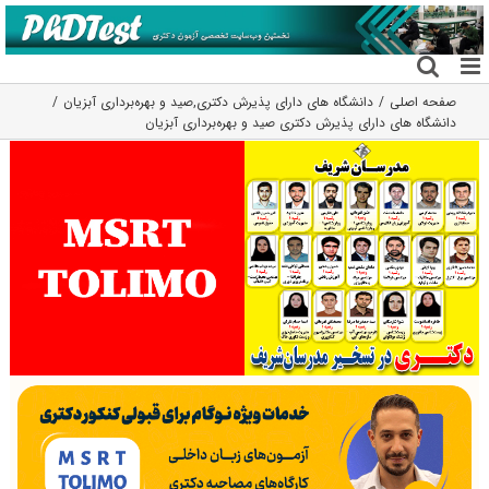
فتن
ه
حتوا
صفحه اصلی
دانشگاه های دارای پذیرش دکتری
,
صید و بهره‌برداری آبزیان
دانشگاه های دارای پذیرش دکتری صید و ﺑﻬﺮهﺑﺮداری آﺑﺰیان