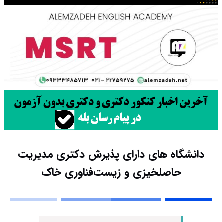
دانشگاه های دارای پذیرش دکتری ﻣﺪﻳﺮﻳﺖ
حاصلخیزی و زﻳﺴﺖﻓﻨﺎوری ﺧﺎک