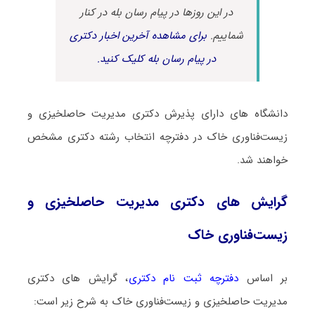
در این روزها در پیام رسان بله در کنار
شماییم.
برای مشاهده آخرین اخبار دکتری
در پیام رسان بله کلیک کنید.
دانشگاه های دارای پذیرش دکتری ﻣﺪﻳﺮﻳﺖ حاصلخیزی و
زﻳﺴﺖﻓﻨﺎوری ﺧﺎک در دفترچه انتخاب رشته دکتری مشخص
خواهند شد.
گرایش های دکتری ﻣﺪﻳﺮﻳﺖ حاصلخیزی و
زﻳﺴﺖﻓﻨﺎوری ﺧﺎک
بر اساس
دفترچه ثبت نام دکتری
، گرایش های دکتری
ﻣﺪﻳﺮﻳﺖ حاصلخیزی و زﻳﺴﺖﻓﻨﺎوری ﺧﺎک به شرح زیر است: