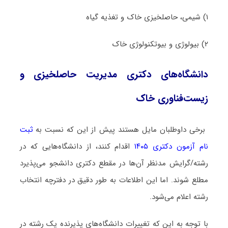
۱) شیمی، حاصلخیزی ﺧﺎک و ﺗﻐﺬﻳﻪ ﮔﻴﺎه
۲) ﺑﻴﻮﻟﻮژی و ﺑﻴﻮﺗﻜﻨﻮﻟﻮژی ﺧﺎک
دانشگاه‌های دکتری ﻣﺪﻳﺮﻳﺖ حاصلخیزی و
زﻳﺴﺖﻓﻨﺎوری ﺧﺎک
برخی داوطلبان مایل هستند پیش از این که نسبت به
ثبت
نام آزمون دکتری ۱۴۰۵
اقدام کنند، از دانشگاه‌هایی که در
رشته/گرایش مدنظر آن‌ها در مقطع دکتری دانشجو می‌پذیرد
مطلع شوند. اما این اطلاعات به طور دقیق در دفترچه انتخاب
رشته اعلام می‌شود.
با توجه به این که تغییرات دانشگاه‌های پذیرنده یک رشته در