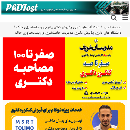
فتن
ه
حتوا
صفحه اصلی
دانشگاه های دارای پذیرش دکتری
,
شیمی و حاصلخیزی خاک
دانشگاه های دارای پذیرش دکتری ﻣﺪﻳﺮﻳﺖ حاصلخیزی و زﻳﺴﺖﻓﻨﺎوری ﺧﺎک