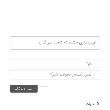
نام*
ایمیل
(منتشر
نخواهد
شد)*
0
نظرات