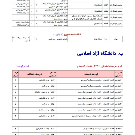
ب. دانشگاه آزاد اﺳﻼمی