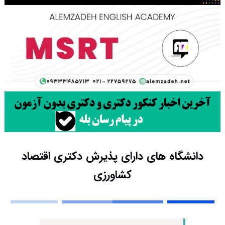
دانشگاه های دارای پذیرش دکتری اﻗﺘﺼﺎد
ﻛﺸﺎورزی