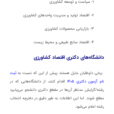
۱- ﺳﻴﺎﺳﺖ و ﺗﻮﺳﻌﻪ ﻛﺸﺎورزی
۲- اﻗﺘﺼﺎد ﺗﻮﻟﻴﺪ و ﻣﺪﻳﺮﻳﺖ واﺣﺪﻫﺎی ﻛﺸﺎورزی
۳- ﺑﺎزارﻳﺎبی ﻣﺤﺼﻮﻻت ﻛﺸﺎورزی
۴- اﻗﺘﺼﺎد ﻣﻨﺎﺑﻊ طبیعی و ﻣﺤﻴﻂ زﻳﺴﺖ
دانشگاه‌های دکتری اﻗﺘﺼﺎد ﻛﺸﺎورزی
برخی داوطلبان مایل هستند پیش از این که نسبت به
ثبت
نام آزمون دکتری ۱۴۰۵
اقدام کنند، از دانشگاه‌هایی که در
رشته/گرایش مدنظر آن‌ها در مقطع دکتری دانشجو می‌پذیرد
مطلع شوند. اما این اطلاعات به طور دقیق در دفترچه انتخاب
رشته اعلام می‌شود.