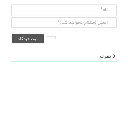
نام*
ایمیل
(منتشر
نخواهد
شد)*
0
نظرات