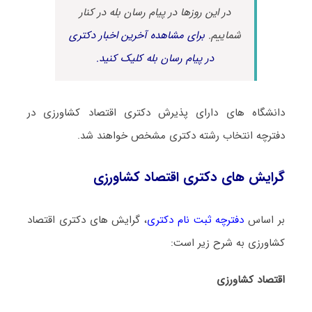
در این روزها در پیام رسان بله در کنار
شماییم.
برای مشاهده آخرین اخبار دکتری
در پیام رسان بله کلیک کنید.
دانشگاه های دارای پذیرش دکتری اﻗﺘﺼﺎد ﻛﺸﺎورزی در
دفترچه انتخاب رشته دکتری مشخص خواهند شد.
گرایش های دکتری اﻗﺘﺼﺎد ﻛﺸﺎورزی
بر اساس
دفترچه ثبت نام دکتری
، گرایش های دکتری اﻗﺘﺼﺎد
ﻛﺸﺎورزی به شرح زیر است:
اقتصاد کشاورزی