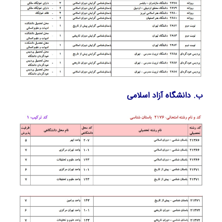
ب. دانشگاه آزاد اﺳﻼمی