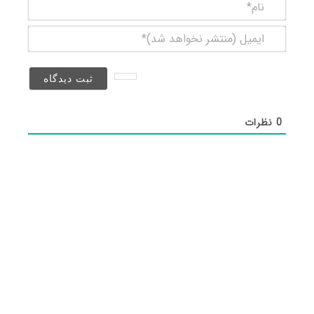
نام*
ایمیل
(منتشر
نخواهد
شد)*
0
نظرات