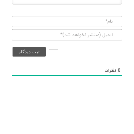
نام*
ایمیل
(منتشر
نخواهد
شد)*
0
نظرات