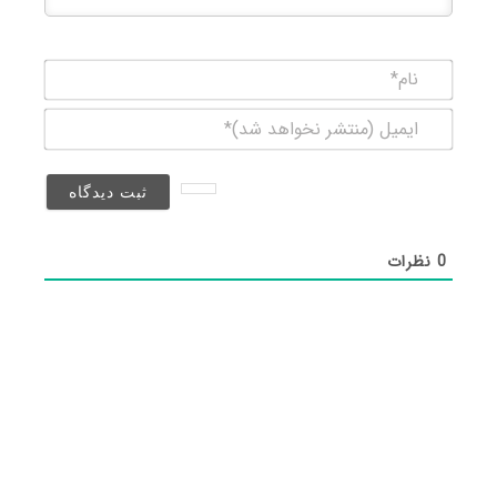
نام*
ایمیل
(منتشر
نخواهد
شد)*
0
نظرات