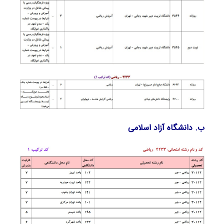
ب. دانشگاه آزاد اﺳﻼمی