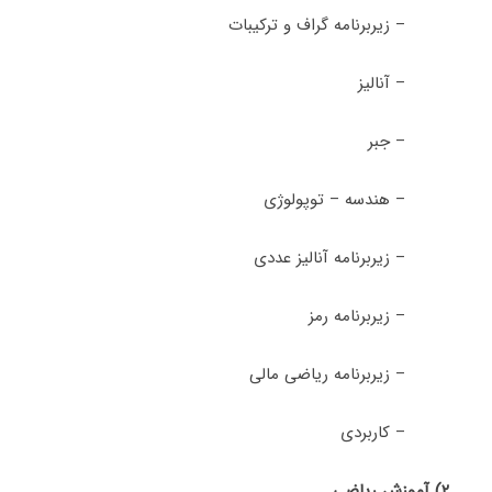
– زیربرنامه گراف و ترکیبات
– آنالیز
– جبر
– هندسه – توپولوژی
– زیربرنامه آنالیز عددی
– زیربرنامه رمز
– زیربرنامه ریاضی مالی
– کاربردی
۲) آموزش ریاضی