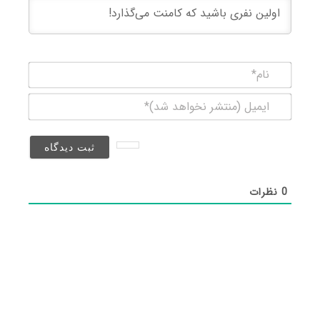
نام*
ایمیل
(منتشر
نخواهد
شد)*
0
نظرات