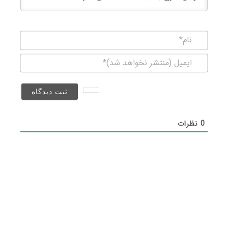
نام*
ایمیل
(منتشر
نخواهد
شد)*
0
نظرات