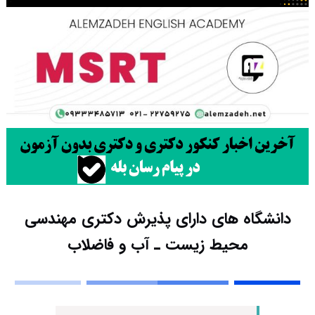
دانشگاه های دارای پذیرش دکتری مهندسی
محیط زیست ـ آب و ﻓﺎﺿﻼب