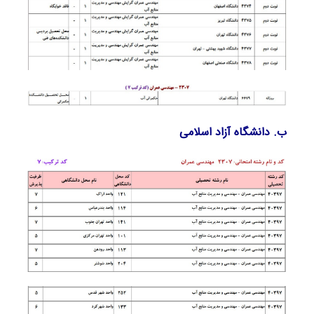
ب. دانشگاه آزاد اﺳﻼمی