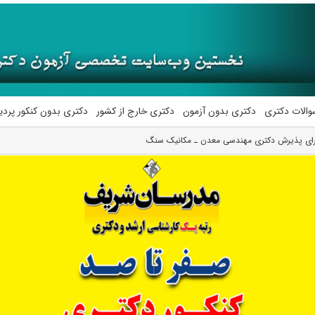
والات دکتری
دکتری بدون آزمون
دکتری خارج از کشور
دکتری بدون کنکور پرد
ارای پذیرش دکتری ﻣﻬﻨﺪسی ﻣﻌﺪن ـ مکانیک ﺳﻨﮓ