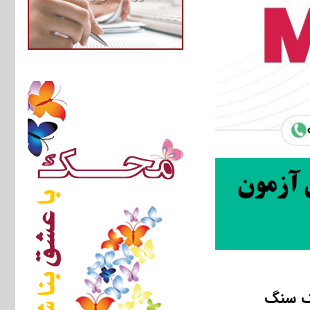
یک ﺳﻨﮓ