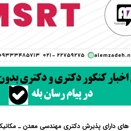
 های دارای پذیرش دکتری ﻣﻬﻨﺪسی ﻣﻌﺪن ـ مکان