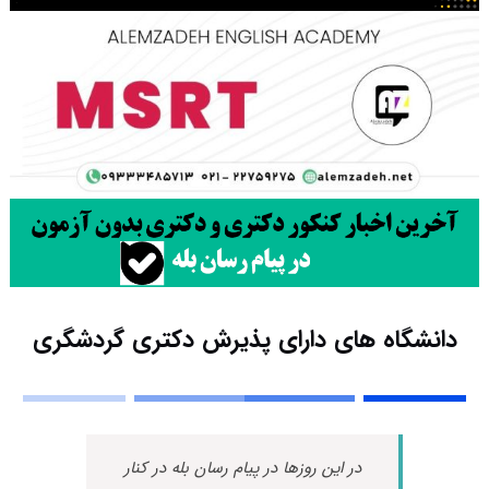
دانشگاه های دارای پذیرش دکتری ﮔﺮدﺷﮕﺮی
در این روزها در پیام رسان بله در کنار