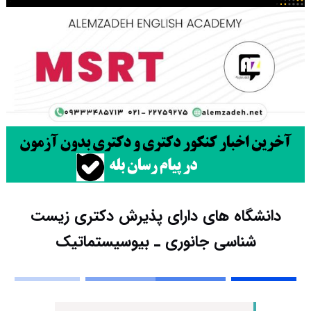
دانشگاه های دارای پذیرش دکتری زیست
شناسی ﺟﺎﻧﻮری ـ ﺑﻴﻮسیستماتیک