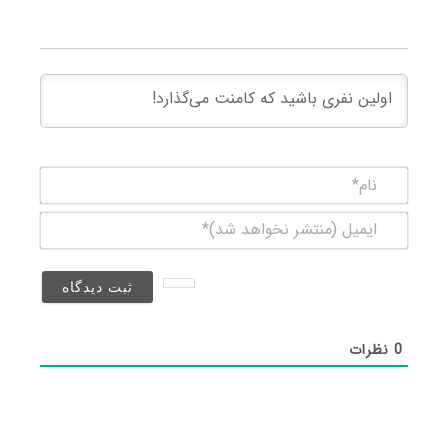
نام*
ایمیل
(منتشر
نخواهد
شد)*
0
نظرات