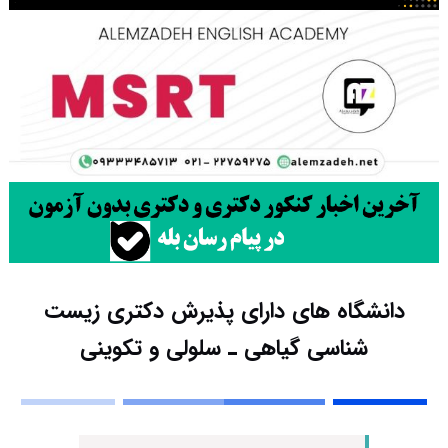
دانشگاه های دارای پذیرش دکتری زیست
شناسی ﮔﻴﺎهی ـ ﺳﻠﻮلی و ﺗﻜﻮینی