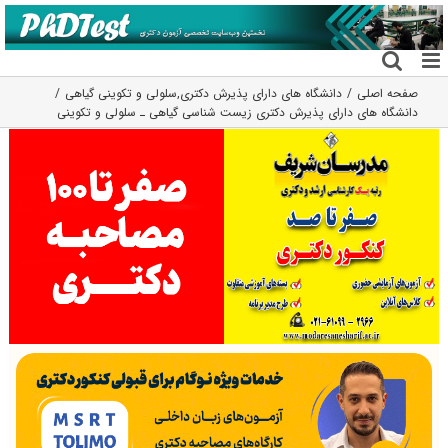
فتن
ه
حتوا
صفحه اصلی
دانشگاه های دارای پذیرش دکتری
,
سلولی و تکوینی گیاهی
دانشگاه های دارای پذیرش دکتری زیست شناسی ﮔﻴﺎهی ـ ﺳﻠﻮلی و ﺗﻜﻮینی