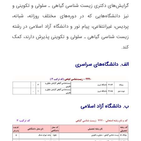
گرایش‌های دکتری زیست شناسی ﮔﻴﺎهی ـ ﺳﻠﻮلی و ﺗﻜﻮینی و
نیز دانشگاه‌هایی که در دوره‌های مختلف روزانه، شبانه،
پردیس، غیرانتفاعی، پیام نور و دانشگاه آزاد اﺳﻼمی در رشته
زیست شناسی ﮔﻴﺎهی ـ ﺳﻠﻮلی و ﺗﻜﻮینی پذیرش دارند، کمک
کند.
الف. دانشگاه‌های سراسری
ب. دانشگاه آزاد اﺳﻼمی