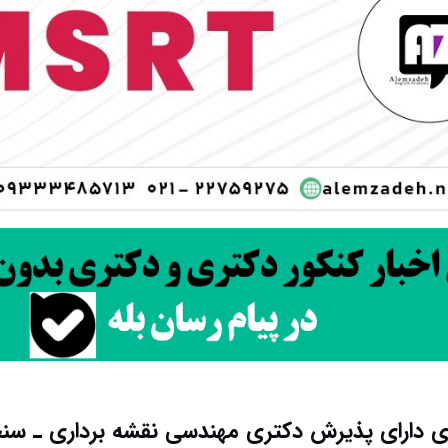
ی دارای پذیرش دکتری ﻣﻬﻨﺪسی نقشه برداری ـ ﺳﻨ