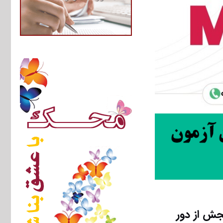
ﺠﺶ از دور