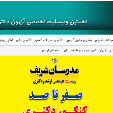
والات دکتری
دکتری بدون آزمون
دکتری خارج از کشور
دکتری بدون کنکور پرد
ارای پذیرش دکتری ﻣﻬﻨﺪسی نقشه برداری ـ ﺳﻨﺠﺶ از دور