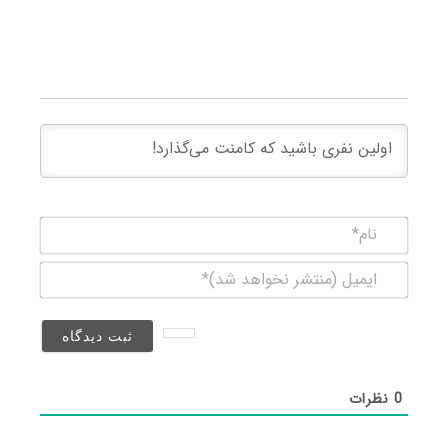
نام*
ایمیل
(منتشر
نخواهد
شد)*
0
نظرات