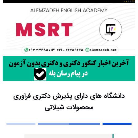
دانشگاه های دارای پذیرش دکتری ﻓﺮاوری
ﻣﺤﺼﻮﻻت شیلاتی