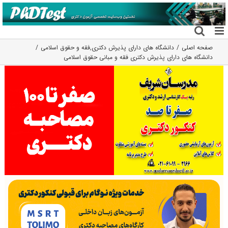
فتن
ه
حتوا
صفحه اصلی
دانشگاه های دارای پذیرش دکتری
,
فقه و حقوق اسلامی
دانشگاه های دارای پذیرش دکتری ﻓﻘﻪ و ﻣﺒﺎنی ﺣﻘﻮق اﺳﻼمی