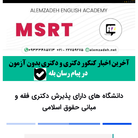
دانشگاه های دارای پذیرش دکتری ﻓﻘﻪ و
ﻣﺒﺎنی ﺣﻘﻮق اﺳﻼمی