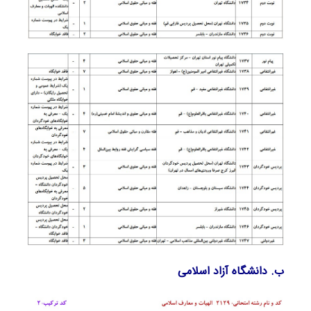
ب. دانشگاه آزاد اﺳﻼمی