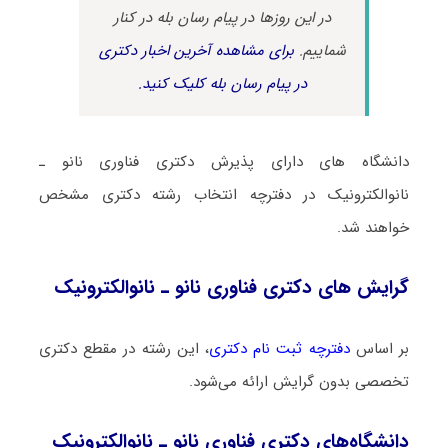
در این روزها در پیام رسان بله در کنار
شماییم.
برای مشاهده آخرین اخبار دکتری
در پیام رسان بله کلیک کنید.
دانشگاه های دارای پذیرش دکتری ﻓﻨﺎوری ﻧﺎﻧﻮ ـ
ﻧﺎﻧﻮاﻟﻜﺘﺮونیک در دفترچه انتخاب رشته دکتری مشخص
خواهند شد.
گرایش های دکتری ﻓﻨﺎوری ﻧﺎﻧﻮ ـ ﻧﺎﻧﻮاﻟﻜﺘﺮونیک
بر اساس
دفترچه ثبت نام دکتری
، این رشته در مقطع دکتری
تخصصی بدون گرایش ارائه می‌شود.
دانشگاه‌های دکتری ﻓﻨﺎوری ﻧﺎﻧﻮ ـ ﻧﺎﻧﻮاﻟﻜﺘﺮونیک