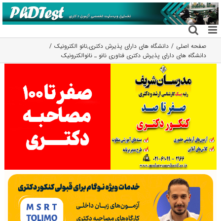
فتن
ه
حتوا
صفحه اصلی
دانشگاه های دارای پذیرش دکتری
,
نانو الکترونیک
دانشگاه های دارای پذیرش دکتری ﻓﻨﺎوری ﻧﺎﻧﻮ ـ ﻧﺎﻧﻮاﻟﻜﺘﺮونیک