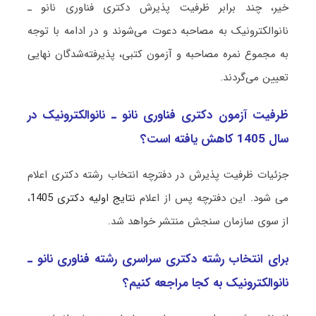
خیر، چند برابر ظرفیت پذیرش دکتری ﻓﻨﺎوری ﻧﺎﻧﻮ ـ
ﻧﺎﻧﻮاﻟﻜﺘﺮونیک به مصاحبه دعوت می‌شوند و در ادامه با توجه
به مجموع نمره مصاحبه و آزمون کتبی، پذیرفته‌شدگان نهایی
تعیین می‌گردند.
ظرفیت آزمون دکتری ﻓﻨﺎوری ﻧﺎﻧﻮ ـ ﻧﺎﻧﻮاﻟﻜﺘﺮونیک در
سال 1405 کاهش یافته است؟
جزئیات ظرفیت پذیرش در دفترچه انتخاب رشته دکتری اعلام
می شود. این دفترچه پس از اعلام
نتایج اولیه دکتری 1405
،
از سوی سازمان سنجش منتشر خواهد شد.
برای انتخاب رشته دکتری سراسری رشته ﻓﻨﺎوری ﻧﺎﻧﻮ ـ
ﻧﺎﻧﻮاﻟﻜﺘﺮونیک به کجا مراجعه کنیم؟