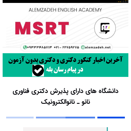
دانشگاه های دارای پذیرش دکتری ﻓﻨﺎوری
ﻧﺎﻧﻮ ـ ﻧﺎﻧﻮاﻟﻜﺘﺮونیک