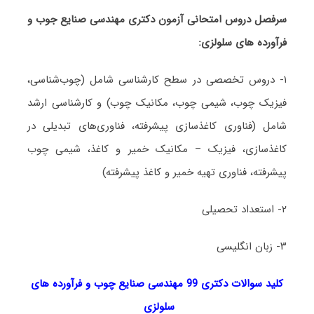
سرفصل دروس امتحانی آزمون دکتری ﻣﻬﻨﺪسی ﺻﻨﺎﻳﻊ ﺟﻮب و
ﻓﺮآورده ﻫﺎی ﺳﻠﻮﻟﺰی:
۱- دروس تخصصی در سطح کارشناسی شامل (چوب‌شناسی،
فیزیک چوب، شیمی چوب، مکانیک چوب) و کارشناسی ارشد
شامل (فناوری کاغذسازی پیشرفته، فناوری‌های تبدیلی در
کاغذسازی، فیزیک – مکانیک خمیر و کاغذ، شیمی چوب
پیشرفته، فناوری تهیه خمیر و کاغذ پیشرفته)
۲- استعداد تحصیلی
۳- زبان انگلیسی
کلید سوالات دکتری 99 ﻣﻬﻨﺪسی ﺻﻨﺎﻳﻊ چوب و ﻓﺮآورده ﻫﺎی
ﺳﻠﻮﻟﺰی