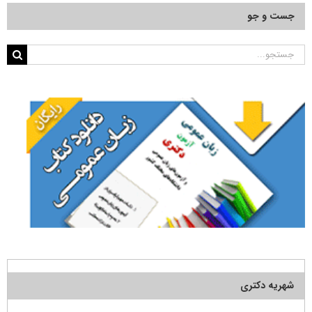
جست و جو
جستجو
برای:
شهریه دکتری