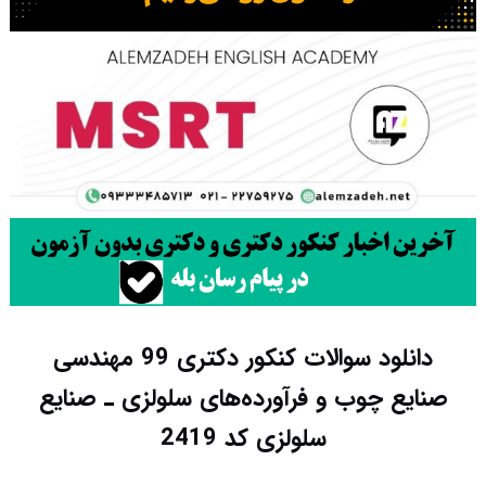
دانلود سوالات کنکور دکتری 99 ﻣﻬﻨﺪسی
ﺻﻨﺎﻳﻊ چوب و ﻓﺮآورده‌ﻫﺎی ﺳﻠﻮﻟﺰی ـ ﺻﻨﺎﻳﻊ
ﺳﻠﻮﻟﺰی کد 2419