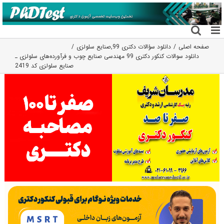
فتن
ه
حتوا
صفحه اصلی
دانلود سؤالات دکتری 99
,
صنایع سلولزی
دانلود سوالات کنکور دکتری 99 ﻣﻬﻨﺪسی ﺻﻨﺎﻳﻊ چوب و ﻓﺮآورده‌ﻫﺎی ﺳﻠﻮﻟﺰی ـ
ﺻﻨﺎﻳﻊ ﺳﻠﻮﻟﺰی کد 2419