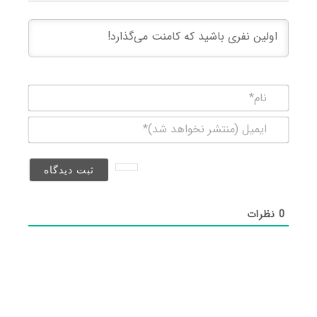
نام*
ایمیل
(منتشر
نخواهد
شد)*
0
نظرات