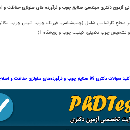
 آزمون دکتری ﻣﻬﻨﺪسی ﺻﻨﺎﻳﻊ ﭼﻮب و ﻓﺮآورده ﻫﺎی ﺳﻠﻮﻟﺰی حفاظت و اص
 سطح کارشناسی شامل (چوب‌شناسی، فیزیک چوب، شیمی چوب، مکانی
 تشخیص چوب تکمیلی، کیفیت چوب و رویشگاه 1)
کلید سوالات دکتری 99 ﺻﻨﺎﻳﻊ ﭼﻮب و ﻓﺮآورده‌ﻫﺎی ﺳﻠﻮﻟﺰی حفاظت و اصلاح