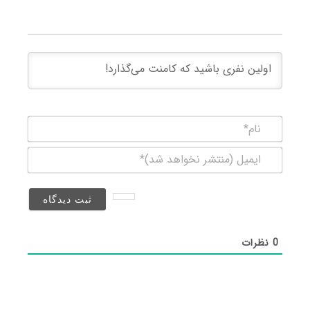
نام*
ایمیل
(منتشر
نخواهد
شد)*
0
نظرات