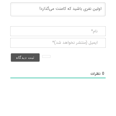
نام*
ایمیل
(منتشر
نخواهد
شد)*
0
نظرات