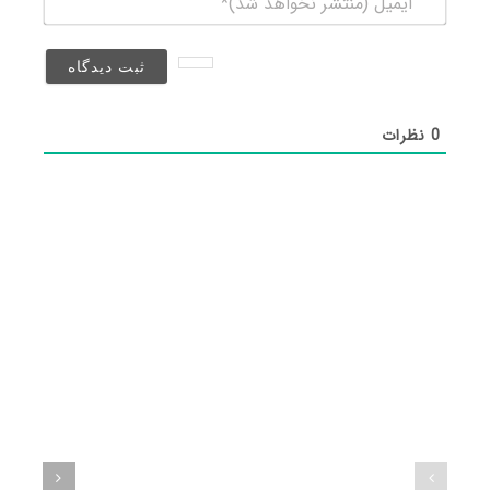
(منتشر
نخواهد
شد)*
0
نظرات