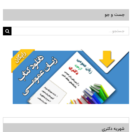
جست و جو
جستجو
برای:
شهریه دکتری