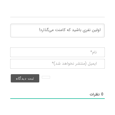
نام*
ایمیل
(منتشر
نخواهد
شد)*
0
نظرات