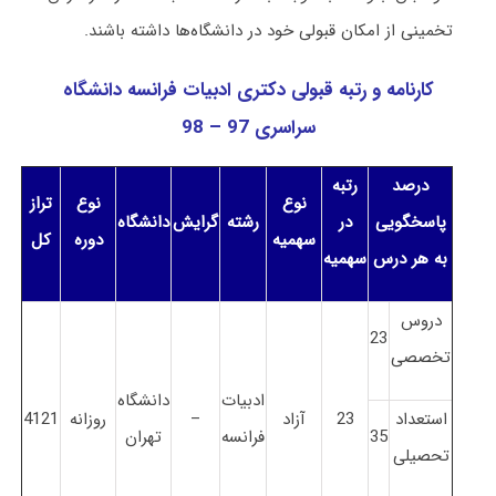
تخمینی از امکان قبولی خود در دانشگاه‌ها داشته باشند.
کارنامه و رتبه قبولی دکتری ادبیات فراﻧﺴﻪ دانشگاه
سراسری 97 – 98
درصد
رتبه
نوع
نوع
تراز
پاسخگویی
در
رشته
گرایش
دانشگاه
سهمیه
دوره
کل
به هر درس
سهمیه
دروس
23
تخصصی
ادبیات
دانشگاه
استعداد
23
آزاد
–
روزانه
4121
35
فرانسه
تهران
تحصیلی