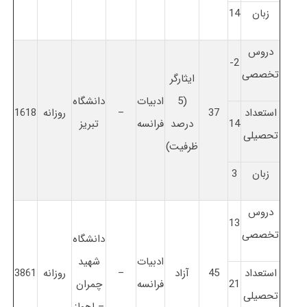
زبان
14
دروس
2-
تخصصی
ایثارگر
(5
ادبیات
دانشگاه
استعداد
37
–
روزانه
1618
14
درصد
فرانسه
تبریز
تحصیلی
ظرفیت)
زبان
3
دروس
13
تخصصی
دانشگاه
ادبیات
شهید
استعداد
45
آزاد
–
روزانه
3861
21
فرانسه
چمران
تحصیلی
– اهواز