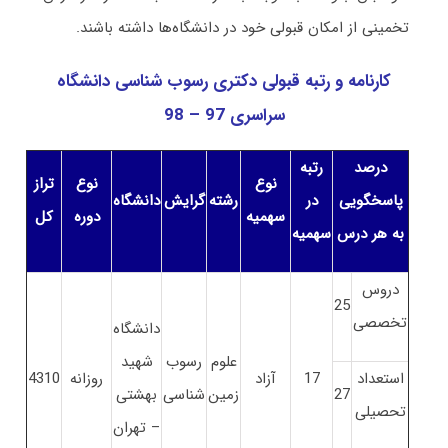
تخمینی از امکان قبولی خود در دانشگاه‌ها داشته باشند.
کارنامه و رتبه قبولی دکتری رسوب شناسی
دانشگاه
سراسری 97 – 98
درصد
رتبه
نوع
نوع
تراز
پاسخگویی
در
رشته
گرایش
دانشگاه
سهمیه
دوره
کل
به هر درس
سهمیه
دروس
25
تخصصی
دانشگاه
علوم
رسوب
شهید
استعداد
17
آزاد
روزانه
4310
27
زمین
شناسی
بهشتی
تحصیلی
– تهران