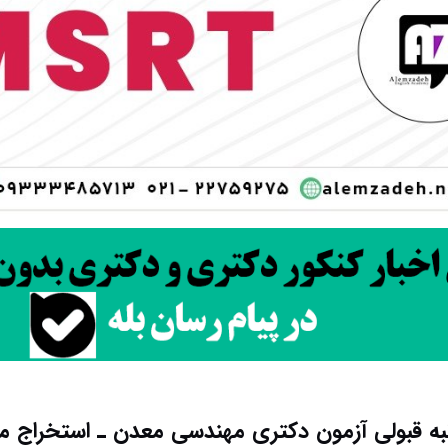
رتبه قبولی آزمون دکتری ﻣﻬﻨﺪسی ﻣﻌﺪن ـ اﺳﺘﺨﺮاج م