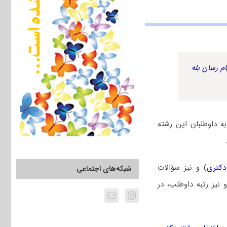
م رسان بله
 داوطلبان این رشته
دکتری
) و نیز سؤالات
شبکه‌های اجتماعی
یز رتبه داوطلب، در