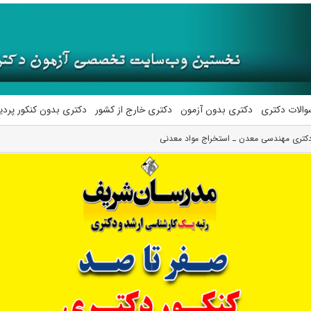
والات دکتری
دکتری بدون آزمون
دکتری خارج از کشور
دکتری بدون کنکور پرد
ن دکتری ﻣﻬﻨﺪسی ﻣﻌﺪن ـ اﺳﺘﺨﺮاج مواد معدنی