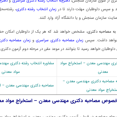
 دکتری از سوی سازمان سنجش،
دفترچه انتخاب رشته دکتری سراسری
و
دفترچ
 و سپس داوطلبان مهلت دارند تا در
زمان انتخاب رشته دکتری
، رشته‌محل
سایت سازمان سنجش و یا دانشگاه آزاد وارد کنند.
به مصاحبه دکتری
، مشخص خواهد شد که هر یک از داوطلبان امکان ح
ا خواهد داشت. سپس
زمان مصاحبه دکتری سراسری
و
زمان مصاحبه دکتری
 داوطلبان خواهد رسید تا بتوانند در موعد مقرر در مرحله دوم آزمون دکتری
ری ﻣﻬﻨﺪسی ﻣﻌﺪن – اﺳﺘﺨﺮاج مواد
مشاوره انتخاب رشته دکتری ﻣﻬﻨﺪ
معدنی
مواد معدنی
به مصاحبه دکتری ﻣﻬﻨﺪسی ﻣﻌﺪن –
مصاحبه دکتری ﻣﻬﻨﺪسی ﻣﻌﺪن – اﺳ
ﺘﺨﺮاج مواد معدنی
خصوص مصاحبه دکتری ﻣﻬﻨﺪسی ﻣﻌﺪن – اﺳﺘﺨﺮاج مواد مع
رحله مصاحبه در قبولی آزمون دکتری ﻣﻬﻨﺪسی ﻣﻌﺪن – اﺳﺘﺨﺮاج مواد معد